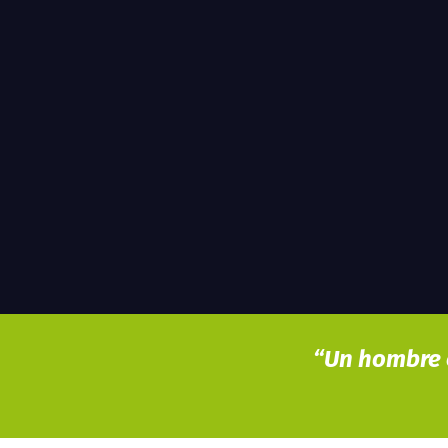
Hola! Somo
“Un hombre c
Gases
De La Saba